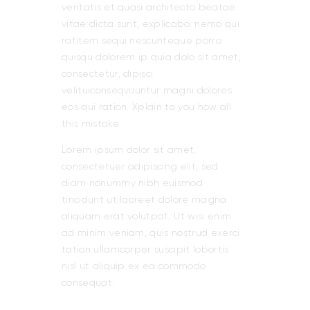
veritatis et quasi architecto beatae
vitae dicta sunt, explicabo. nemo qui
ratitem sequi nescunteque porro
quisqu dolorem ip quia dolo sit amet,
consectetur, dipisci
velituiconseqvuuntur magni dolores
eos qui ration. Xplain to you how all
this mistake.
Lorem ipsum dolor sit amet,
consectetuer adipiscing elit, sed
diam nonummy nibh euismod
tincidunt ut laoreet dolore magna
aliquam erat volutpat. Ut wisi enim
ad minim veniam, quis nostrud exerci
tation ullamcorper suscipit lobortis
nisl ut aliquip ex ea commodo
consequat.