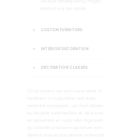
velituia consequuntur magni
dolores eos qui ration.
CUSTOM FURNITURE
INTERIOR DECORATION
DECORATION CLASSES
UDuis autem vel eum iriure dolor in
hendrerit in vulputate velit esse
molestie consequat, vel illum dolore
eu feugiat nulla facilisis at vero eros
et accumsan et iusto odio dignissim
qui blandit praesent luptatum zzril
delenit augue duis dolore te feugait